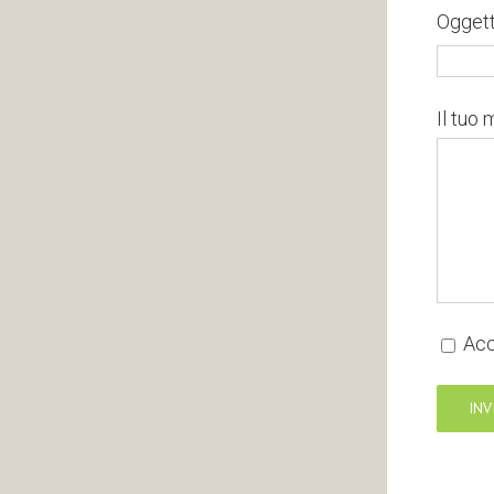
Ogget
Il tuo
Acc