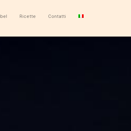
abel
Ricette
Contatti