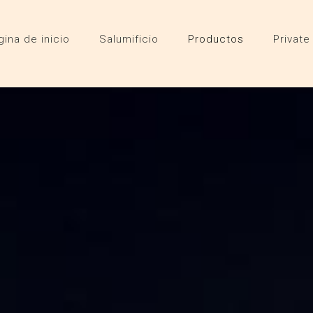
gina de inicio
Salumificio
Productos
Private